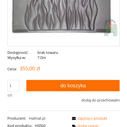
Dostępność:
brak towaru
Wysyłka w:
7 Dni
355,00 zł
Cena:
do koszyka
szt.
dodaj do przechowalni
Producent:
Halmat.pl
zapytaj o produkt
Kod produktu:
H0502
dodaj opinię