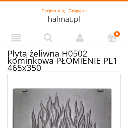
Zarejestruj się
Zaloguj się
halmat.pl
Płyta żeliwna H0502
kominkowa PŁOMIENIE PL1
465x350