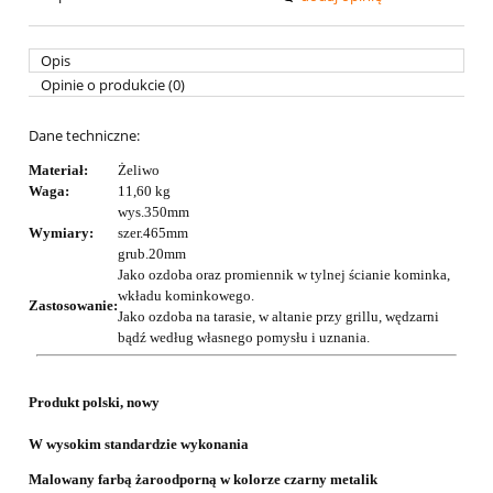
Opis
Opinie o produkcie (0)
Dane techniczne:
Materiał:
Żeliwo
Waga:
11,60 kg
wys.350mm
Wymiary:
szer.465mm
grub.20mm
Jako ozdoba oraz promiennik w tylnej ścianie kominka,
wkładu kominkowego.
Zastosowanie:
Jako ozdoba na tarasie, w altanie przy grillu, wędzarni
bądź według własnego pomysłu i uznania.
Produkt polski, nowy
W wysokim standardzie wykonania
Malowany farbą żaroodporną w kolorze czarny metalik