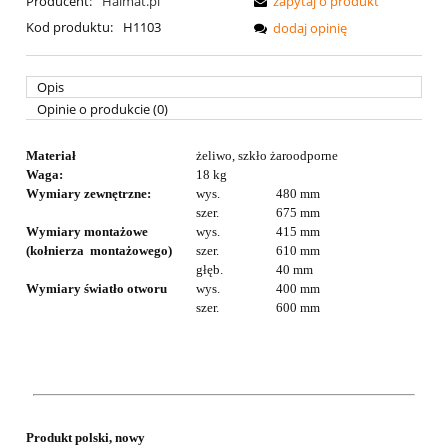
Producent:
Halmat.pl
zapytaj o produkt
Kod produktu:
H1103
dodaj opinię
Opis
Opinie o produkcie (0)
Materiał
żeliwo, szkło żaroodporne
Waga:
18 kg
Wymiary zewnętrzne:
wys.
480 mm
szer.
675 mm
Wymiary montażowe
wys.
415 mm
(kołnierza montażowego)
szer.
610 mm
głęb.
40 mm
Wymiary światło otworu
wys.
400 mm
szer.
600 mm
Produkt polski, nowy