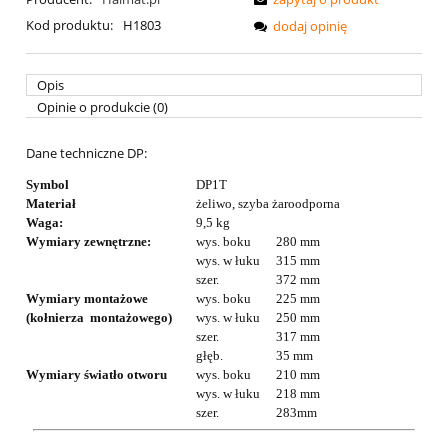
Kod produktu:
H1803
dodaj opinię
Opis
Opinie o produkcie (0)
Dane techniczne DP:
Symbol
DP1T
Materiał
żeliwo, szyba żaroodporna
Waga:
9,5 kg
Wymiary zewnętrzne:
wys. boku
280 mm
wys. w łuku
315 mm
szer.
372 mm
Wymiary montażowe
wys. boku
225 mm
(kołnierza montażowego)
wys. w łuku
250 mm
szer.
317 mm
głęb.
35 mm
Wymiary światło otworu
wys. boku
210 mm
wys. w łuku
218 mm
szer.
283mm