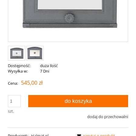
Dostępność:
duża ilość
Wysyłka w:
7 Dni
545,00 zł
Cena:
do koszyka
szt.
dodaj do przechowalni
Producent:
Halmat.pl
zapytaj o produkt