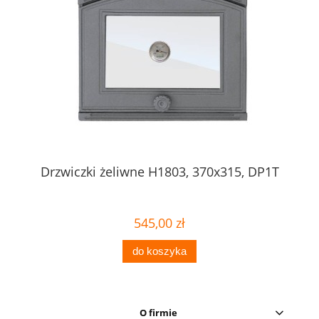
Drzwiczki żeliwne H1803, 370x315, DP1T
545,00 zł
do koszyka
O firmie